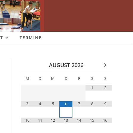
T
TERMINE
AUGUST
2026
M
D
M
D
F
S
S
1
2
3
4
5
7
8
9
6
10
11
12
13
14
15
16