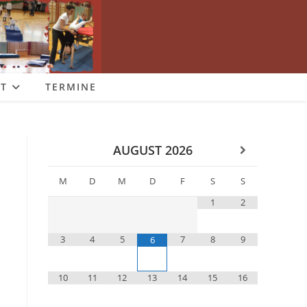
T
TERMINE
AUGUST
2026
M
D
M
D
F
S
S
1
2
3
4
5
7
8
9
6
10
11
12
13
14
15
16