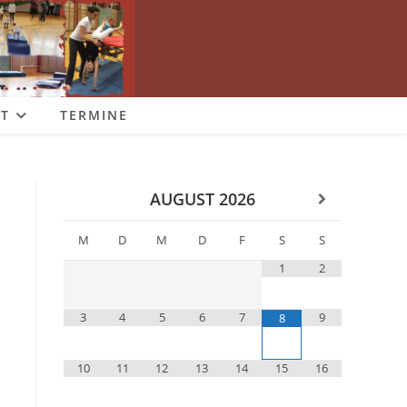
T
TERMINE
AUGUST
2026
M
D
M
D
F
S
S
1
2
3
4
5
6
7
9
8
10
11
12
13
14
15
16