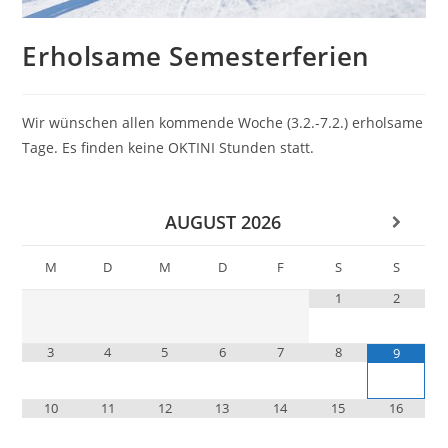
Erholsame Semesterferien
Wir wünschen allen kommende Woche (3.2.-7.2.) erholsame
Tage. Es finden keine OKTINI Stunden statt.
AUGUST
2026
M
D
M
D
F
S
S
1
2
3
4
5
6
7
8
9
10
11
12
13
14
15
16