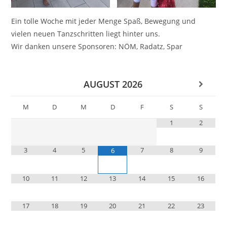
Ein tolle Woche mit jeder Menge Spaß, Bewegung und
vielen neuen Tanzschritten liegt hinter uns.
Wir danken unsere Sponsoren: NÖM, Radatz, Spar
AUGUST
2026
M
D
M
D
F
S
S
1
2
3
4
5
7
8
9
6
10
11
12
13
14
15
16
17
18
19
20
21
22
23