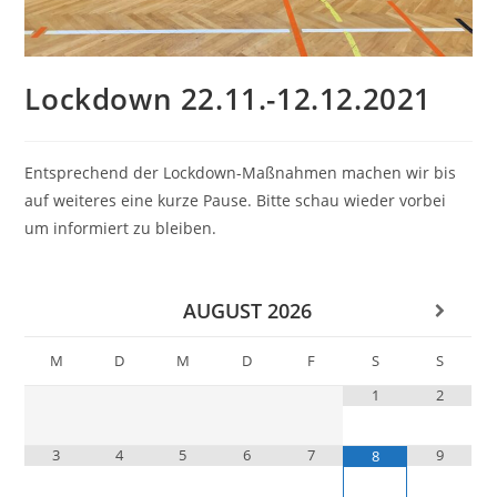
Lockdown 22.11.-12.12.2021
Entsprechend der Lockdown-Maßnahmen machen wir bis
auf weiteres eine kurze Pause. Bitte schau wieder vorbei
um informiert zu bleiben.
AUGUST
2026
M
D
M
D
F
S
S
1
2
3
4
5
6
7
9
8