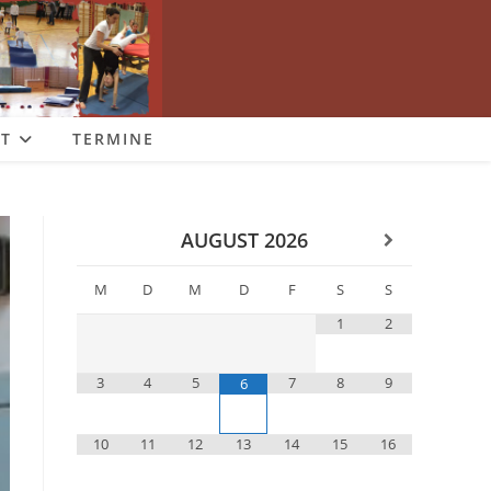
T
TERMINE
AUGUST
2026
M
D
M
D
F
S
S
1
2
3
4
5
7
8
9
6
10
11
12
13
14
15
16