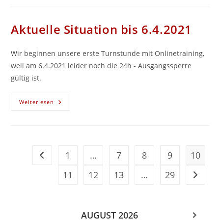
Im
Freien!
Aktuelle Situation bis 6.4.2021
Wir beginnen unsere erste Turnstunde mit Onlinetraining,
weil am 6.4.2021 leider noch die 24h - Ausgangssperre
gültig ist.
Aktuelle
Weiterlesen
Situation
Bis
6.4.2021
1
…
7
8
9
10
Zur vorherigen Seite
11
12
13
…
29
Zur näc
AUGUST
2026